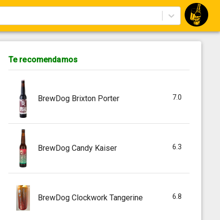
Te recomendamos
7.0
BrewDog Brixton Porter
6.3
BrewDog Candy Kaiser
6.8
BrewDog Clockwork Tangerine