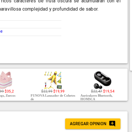
ricos caracteres de fruta oscura se acumularán con el
aravillosa complejidad y profundidad de sabor.
ne
,99
$35,2
$22,99
$19,99
$22,47
$19,54
gs, Zuecos
FUNOVA Lanzador de Cohetes
Auriculares Bluetooth,
de
HOMSCA
AGREGAR OPINION