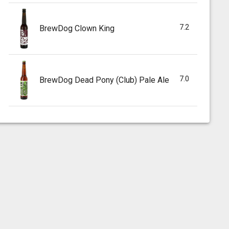
7.2
BrewDog Clown King
7.0
BrewDog Dead Pony (Club) Pale Ale