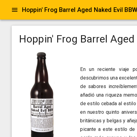
Hoppin' Frog Barrel Aged Naked Evil BB
Hoppin' Frog Barrel Age
En un reciente viaje po
descubrimos una excelent
de sabores increíblement
añadió una riqueza memor
de estilo cebada al estilo
en nuestro quinto aniver
británicas y belgas y añe
picante a este estilo de