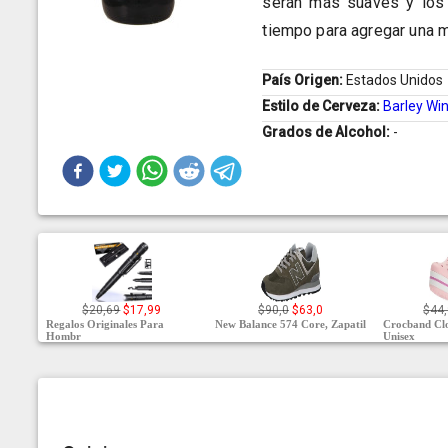
serán más suaves y los 
tiempo para agregar una m
País Origen:
Estados Unidos
Estilo de Cerveza:
Barley Wi
Grados de Alcohol:
-
$20,69
$17,99
$90,0
$63,0
$44
Regalos Originales Para
New Balance 574 Core, Zapatil
Crocband Clo
Hombr
Unisex