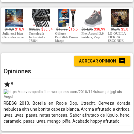
$19,9
$18,9
$38,25
$36,34
$16,99
$16,5
$64,95
$38,99
$5,75
$5,0
Julia está bien
Tecnología
Gillette
Flex Appeal 3.0-
LO QUE LA
(Grandes nove
Industrial -
ProGlide Power
insiders, Zap
TIERRA
97884
Maqui
ESCONDE
AGREGAR OPINION
Opiniones
8
Luis
Angel
RBESG 2013. Botella en Rooie Dop, Utrecht. Cerveza dorada
nebulosa eith una bonita cabeza blanca. Aroma afrutado a cítricos,
uvas, uvas, pasas, notas terrosas. Sabor afrutado de lúpulo, heno,
caramelo, pasas, uvas, mango, piña. Acabado hoppy afrutado.