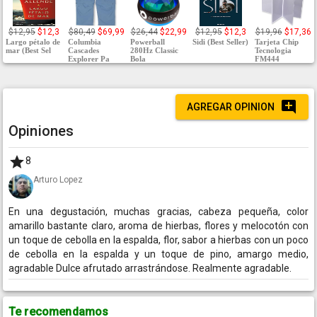
$12,95
$12,3
$80,49
$69,99
$26,44
$22,99
$12,95
$12,3
$19,96
$17,36
Largo pétalo de
Columbia
Powerball
Sidi (Best Seller)
Tarjeta Chip
mar (Best Sel
Cascades
280Hz Classic
Tecnologia
Explorer Pa
Bola
FM444
AGREGAR OPINION
Opiniones
8
Arturo Lopez
En una degustación, muchas gracias, cabeza pequeña, color
amarillo bastante claro, aroma de hierbas, flores y melocotón con
un toque de cebolla en la espalda, flor, sabor a hierbas con un poco
de cebolla en la espalda y un toque de pino, amargo medio,
agradable Dulce afrutado arrastrándose. Realmente agradable.
Te recomendamos