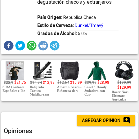
degustación checos y extranjeros.
País Origen:
Republica Checa
Estilo de Cerveza:
Dunkel/Tmavý
Grados de Alcohol:
5.0%
$22,9
$21,75
$14,94
$12,99
$12,64
$10,99
$39,99
$28,98
$199,99
SIRA (Autores
Bolígrafo
Amazon Basics -
Core18 Hoody
$129,99
Españoles e Ibe
Táctico
Riñonera de v
Sudadera con
Razer Nari
Multiherram
Cap
Ultimate
Auricular
AGREGAR OPINION
Opiniones