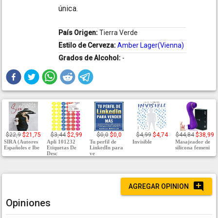
única.
País Origen:
Tierra Verde
Estilo de Cerveza:
Amber Lager(Vienna)
Grados de Alcohol:
-
$22,9
$21,75
$3,44
$2,99
$0,0
$0,0
$4,99
$4,74
$44,84
$38,99
SIRA (Autores
Apli 101232
Tu perfil de
Invisible
Masajeador de
Españoles e Ibe
Etiquetas De
LinkedIn para
silicona femeni
Desc
ve
AGREGAR OPINION
Opiniones