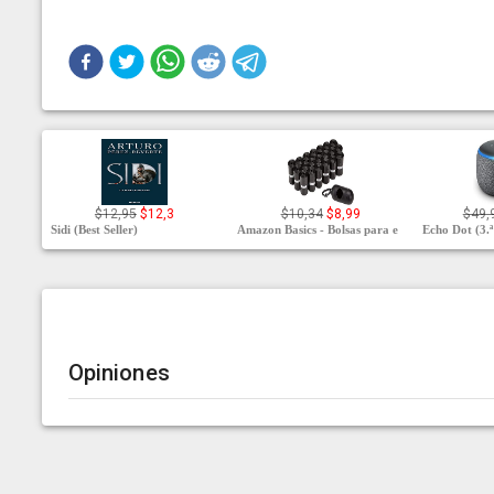
$12,95
$12,3
$10,34
$8,99
$49,
Sidi (Best Seller)
Amazon Basics - Bolsas para e
Echo Dot (3.ª
Opiniones