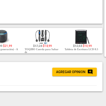
99
$21,99
$17,24
$14,99
$12,64
$10,99
 generación) - A
TOQIBO Cuerda para Saltar
Tableta de Escritura LCD 8.5
de
AGREGAR OPINION