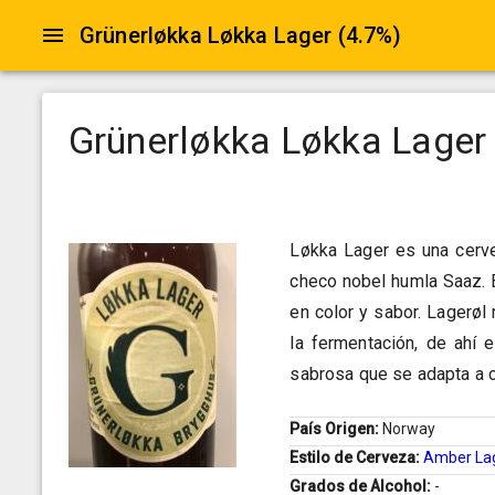
Grünerløkka Løkka Lager (4.7%)
Grünerløkka Løkka Lager
Løkka Lager es una cerve
checo nobel humla Saaz. E
en color y sabor. Lagerø
la fermentación, de ahí 
sabrosa que se adapta a c
País Origen:
Norway
Estilo de Cerveza:
Amber La
Grados de Alcohol:
-