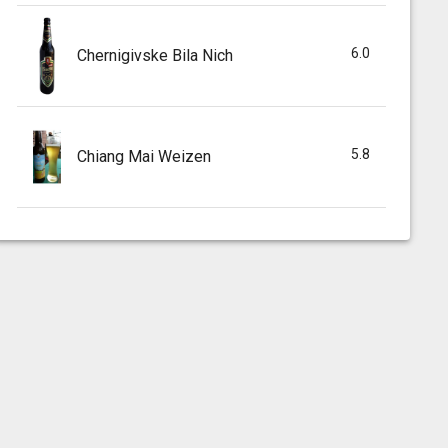
6.0
Chernigivske Bila Nich
5.8
Chiang Mai Weizen