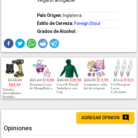
Vegano amigable
País Origen:
Inglaterra
Estilo de Cerveza:
Foreign Stout
Grados de Alcohol:
-
$109,99
$21,69
$18,86
$39,99
$28,98
$25,99
$13,99
$11,5
$10,0
Dreamon Caja
Core18 Hoody
Gamenote color
UA Heatgear
$89,99
de Maquillaje y
Sudadera con
kit de origami
Locut
Taladro
Cap
Calcetines,
Atornillador
Brushles
AGREGAR OPINION
Opiniones