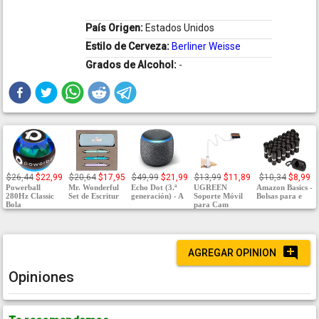
País Origen:
Estados Unidos
Estilo de Cerveza:
Berliner Weisse
Grados de Alcohol:
-
$26,44
$22,99
$20,64
$17,95
$49,99
$21,99
$13,99
$11,89
$10,34
$8,99
Powerball
Mr. Wonderful
Echo Dot (3.ª
UGREEN
Amazon Basics -
280Hz Classic
Set de Escritur
generación) - A
Soporte Móvil
Bolsas para e
Bola
para Cam
AGREGAR OPINION
Opiniones