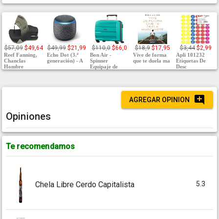
$57,09
$49,64
$49,99
$21,99
$110,0
$66,0
$18,9
$17,95
$3,44
$2,99
Reef Fanning,
Echo Dot (3.ª
Bon Air -
Vive de forma
Apli 101232
Chanclas
generación) - A
Spinner
que te duela ma
Etiquetas De
Hombre
Equipaje de
Desc
AGREGAR OPINION
Opiniones
Te recomendamos
5.3
Chela Libre Cerdo Capitalista