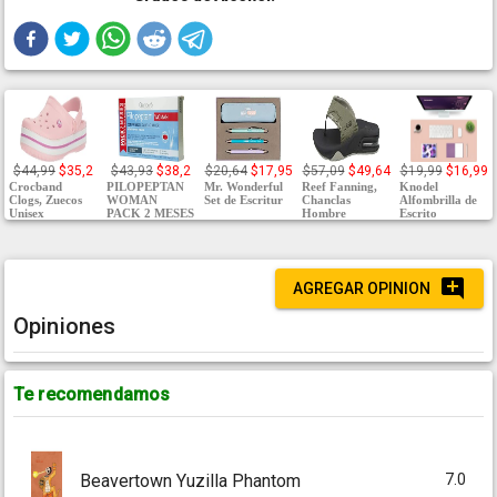
$44,99
$35,2
$43,93
$38,2
$20,64
$17,95
$57,09
$49,64
$19,99
$16,99
Crocband
PILOPEPTAN
Mr. Wonderful
Reef Fanning,
Knodel
Clogs, Zuecos
WOMAN
Set de Escritur
Chanclas
Alfombrilla de
Unisex
PACK 2 MESES
Hombre
Escrito
AGREGAR OPINION
Opiniones
Te recomendamos
7.0
Beavertown Yuzilla Phantom