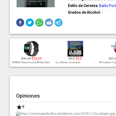
Estilo de Cerveza:
Baltic Por
Grados de Alcohol:
-
$41,99
$35,69
$0,0
$0,0
$21,
Willful Smartwatch,Reloj Inte
La última secuencia
Dreamon Caja
Opiniones
8
L