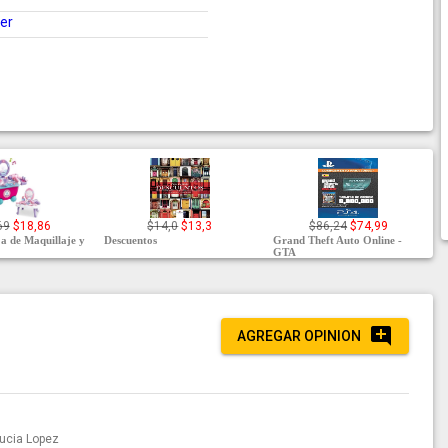
ter
69
$18,86
$14,0
$13,3
$86,24
$74,99
 de Maquillaje y
Descuentos
Grand Theft Auto Online -
GTA
AGREGAR OPINION
ucia Lopez