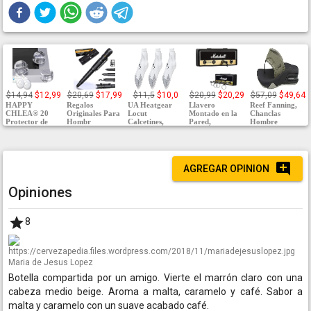
$14,94
$12,99
$20,69
$17,99
$11,5
$10,0
$20,99
$20,29
$57,09
$49,64
HAPPY
Regalos
UA Heatgear
Llavero
Reef Fanning,
CHLEA® 20
Originales Para
Locut
Montado en la
Chanclas
Protector de
Hombr
Calcetines,
Pared,
Hombre
AGREGAR OPINION
Opiniones
8
Maria de Jesus Lopez
Botella compartida por un amigo. Vierte el marrón claro con una
cabeza medio beige. Aroma a malta, caramelo y café. Sabor a
malta y caramelo con un suave acabado café.