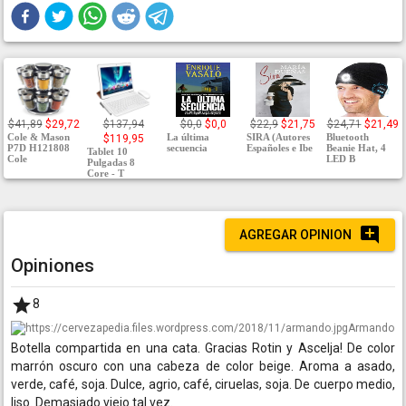
$41,89
$29,72
$137,94
$0,0
$0,0
$22,9
$21,75
$24,71
$21,49
Cole & Mason
La última
SIRA (Autores
Bluetooth
$119,95
P7D H121808
secuencia
Españoles e Ibe
Beanie Hat, 4
Tablet 10
Cole
LED B
Pulgadas 8
Core - T
AGREGAR OPINION
Opiniones
8
Armando
Botella compartida en una cata. Gracias Rotin y Ascelja! De color
marrón oscuro con una cabeza de color beige. Aroma a asado,
verde, café, soja. Dulce, agrio, café, ciruelas, soja. De cuerpo medio,
liso. Demasiado viejo tal vez.