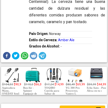
Centennial). La cerveza tiene una buena
cantidad de dulzura residual y las
diferentes comidas producen sabores de
caramelo, caramelo y pan tostado.
País Origen:
Norway
Estilo de Cerveza:
Amber Ale
Grados de Alcohol:
-
$104,53
$90,9
$110,0
$66,0
$17,24
$14,99
$80,49
$69,99
$59,99
$44,99
Aspiradora
Bon Air -
TOQIBO
YG 300 Pro
Echo Auto - Pon
Mano,
Spinner
Cuerda para
Proyector,
Alexa en tu c
ONEDAY 6en1
Equipaje de
Saltar de
Vamvo L