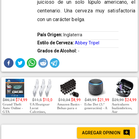
juicioso de un solo lúpulo americano, el
centenario. Una cerveza muy satisfactoria
con un carácter belga.
País Origen:
Inglaterra
Estilo de Cerveza:
Abbey Tripel
Grados de Alcohol:
-
$86,24
$74,99
$11,5
$10,0
$10,34
$8,99
$49,99
$21,99
$29,99
$24,99
Grand Theft
UA Heatgear
Amazon Basics -
Echo Dot (3.ª
Auriculares
Auto Online -
Locut
Bolsas para e
generación) - A
Inalámbricos,
GTA
Calcetines,
Aur
AGREGAR OPINION