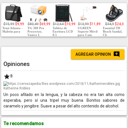
$15,99
$9,99
$80,49
$69,99
$12,64
$10,99
$13,99
$11,89
$34,9
$24,0
Trust Atlanta -
YG 300 Pro
Tableta de
UGREEN
Essential TH
Maletín para
Proyector,
Escritura LCD
Soporte Móvil
Beach Sandal,
Vamvo L
8.5
para Cam
Ch
AGREGAR OPINION
Opiniones
8
Katherine Robles
Un poco afilado en la lengua, y la cabeza no era tan alta como
esperaba, pero sí una tripel muy buena. Bonitos sabores de
caramelo y jengibre. Suave a pesar del alto contenido de alcohol.
Te recomendamos