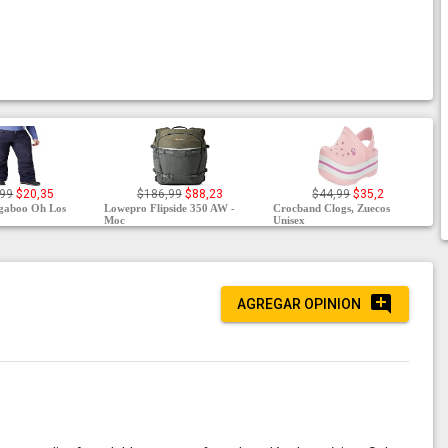
,99
$20,35
$186,99
$88,23
$44,99
$35,2
gaboo Oh Los
Lowepro Flipside 350 AW -
Crocband Clogs, Zuecos
Moc
Unisex
AGREGAR OPINION