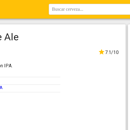
Buscar cerveza...
e Ale
7.1/10
n IPA.
PA