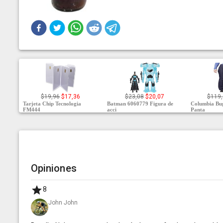
$19,96
$17,36
$23,08
$20,07
$119
Tarjeta Chip Tecnologia
Batman 6060779 Figura de
Columbia Bu
FM444
acci
Panta
Opiniones
8
John John