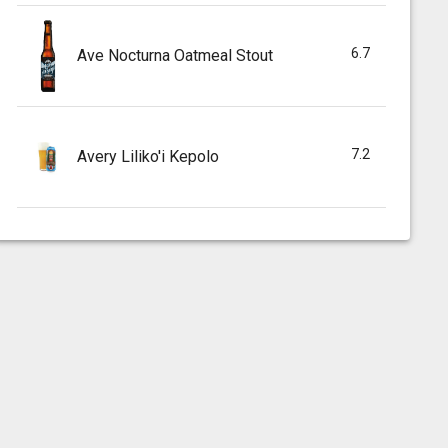
6.7
Ave Nocturna Oatmeal Stout
7.2
Avery Liliko'i Kepolo