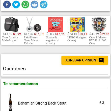
$15,99
$9,99
$17,47
$15,19
$18,9
$17,95
$23,16
$20,14
$41,89
$29,72
Trust Atlanta -
FaithHeart
El arte de
LEGO Gadgets
Cole & Mason
Maletín para
Nano Micro-
engañar al
(Klutz)
P7D H121808
Tallado
karma (
Cole
AGREGAR OPINION
Opiniones
Te recomendamos
6.3
Bahamian Strong Back Stout