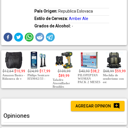
País Origen:
Republica Eslovaca
Estilo de Cerveza:
Amber Ale
Grados de Alcohol:
-
$12,64
$10,99
$24,99
$17,99
$109,99
$43,93
$38,2
$68,99
$59,99
Amazon Basics -
Philips Sonicare
PILOPEPTAN
Mochila de
$89,99
Riñonera de v
HX9042/33 -
WOMAN
senderismo con
Taladro
PACK 2 MESES
est
Atornillador
Brushles
AGREGAR OPINION
Opiniones