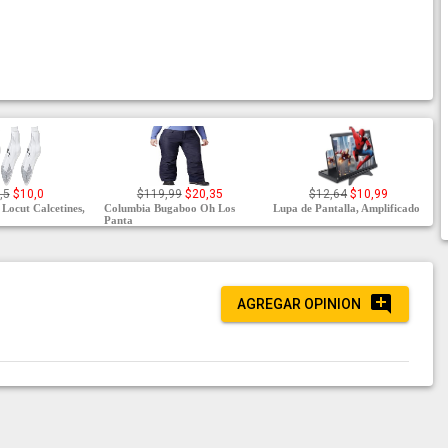
,5
$10,0
$119,99
$20,35
$12,64
$10,99
Locut Calcetines,
Columbia Bugaboo Oh Los
Lupa de Pantalla, Amplificado
Panta
AGREGAR OPINION