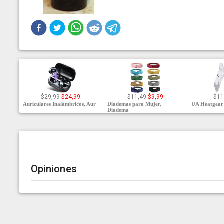
$29,99
$24,99
$11,49
$9,99
$11
Auriculares Inalámbricos, Aur
Diademas para Mujer,
UA Heatgear 
Diadema
Opiniones