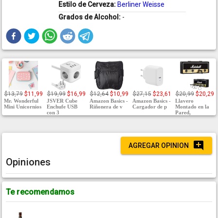
Estilo de Cerveza:
Berliner Weisse
Grados de Alcohol:
-
$13,79
$11,99
$19,99
$16,99
$12,64
$10,99
$27,15
$23,61
$20,99
$20,29
Mr. Wonderful
JSVER Cube
Amazon Basics -
Amazon Basics -
Llavero
Mini Unicornios
Enchufe USB
Riñonera de v
Cargador de p
Montado en la
con 3
Pared,
AGREGAR OPINION
Opiniones
Te recomendamos