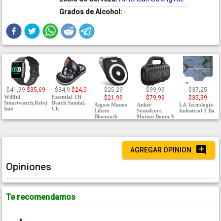
Grados de Alcohol:
-
$41,99
$35,69
$34,9
$24,0
$25,29
$99,99
$37,25
Willful
Essential TH
$21,99
$79,99
$35,39
Smartwatch,Reloj
Beach Sandal,
Aigoss Manos
Anker
LA Tecnologia
Inte
Ch
Libres
Soundcore
Industrial 1 Ba
Bluetooth
Motion Boom A
AGREGAR OPINION
Opiniones
Te recomendamos