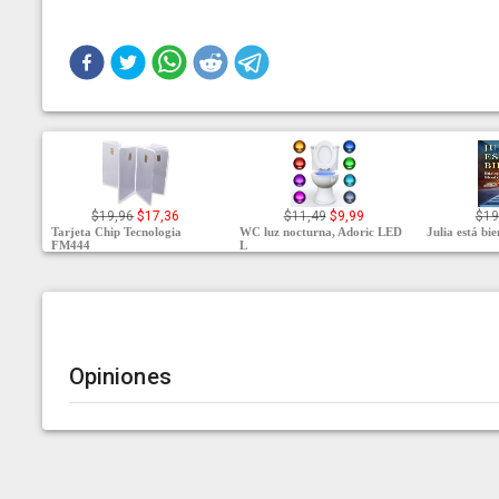
$19,96
$17,36
$11,49
$9,99
$19
Tarjeta Chip Tecnologia
WC luz nocturna, Adoric LED
Julia está bi
FM444
L
Opiniones