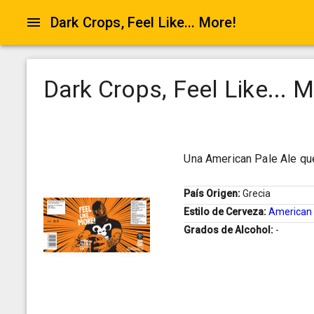
Dark Crops, Feel Like... More!
Dark Crops, Feel Like... M
Una American Pale Ale que 
País Origen:
Grecia
Estilo de Cerveza:
American 
Grados de Alcohol:
-