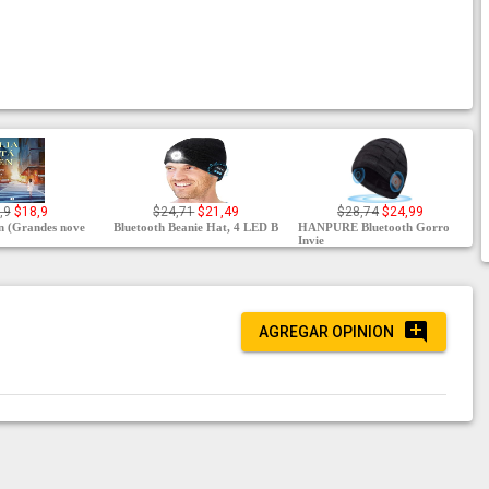
,9
$18,9
$24,71
$21,49
$28,74
$24,99
en (Grandes nove
Bluetooth Beanie Hat, 4 LED B
HANPURE Bluetooth Gorro
Invie
AGREGAR OPINION