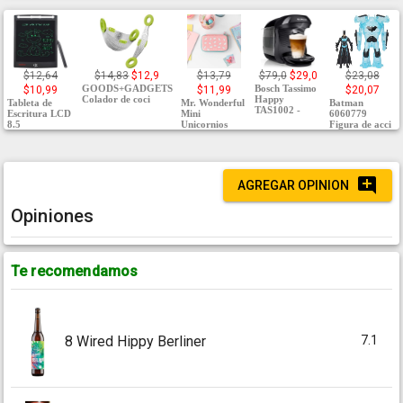
$12,64
$14,83
$12,9
$13,79
$79,0
$29,0
$23,08
GOODS+GADGETS
Bosch Tassimo
$10,99
$11,99
$20,07
Colador de coci
Happy
Tableta de
Mr. Wonderful
Batman
TAS1002 -
Escritura LCD
Mini
6060779
8.5
Unicornios
Figura de acci
AGREGAR OPINION
Opiniones
Te recomendamos
7.1
8 Wired Hippy Berliner