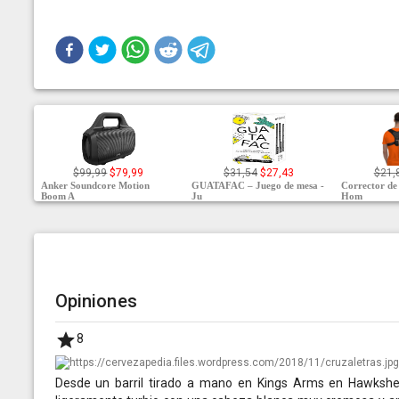
$99,99
$79,99
$31,54
$27,43
$21,
Anker Soundcore Motion
GUATAFAC – Juego de mesa -
Corrector de
Boom A
Ju
Hom
Opiniones
8
Desde un barril tirado a mano en Kings Arms en Hawkshead,