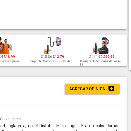
84
$18,99
$15,86
$13,79
$114,99
$99,99
 Postura para
Soporte Móvil con Cuello de C
Homgeeek Batidora de Vaso,
Li
AGREGAR OPINION
Cruza Letras
 Inglaterra, en el Distrito de los Lagos. Era un color dorado