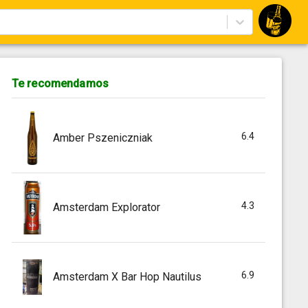
Te recomendamos
6.4
Amber Pszeniczniak
4.3
Amsterdam Explorator
6.9
Amsterdam X Bar Hop Nautilus