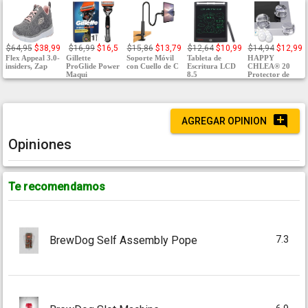
$64,95
$38,99
$16,99
$16,5
$15,86
$13,79
$12,64
$10,99
$14,94
$12,99
Flex Appeal 3.0-
Gillette
Soporte Móvil
Tableta de
HAPPY
insiders, Zap
ProGlide Power
con Cuello de C
Escritura LCD
CHLEA® 20
Maqui
8.5
Protector de
AGREGAR OPINION
Opiniones
Te recomendamos
7.3
BrewDog Self Assembly Pope