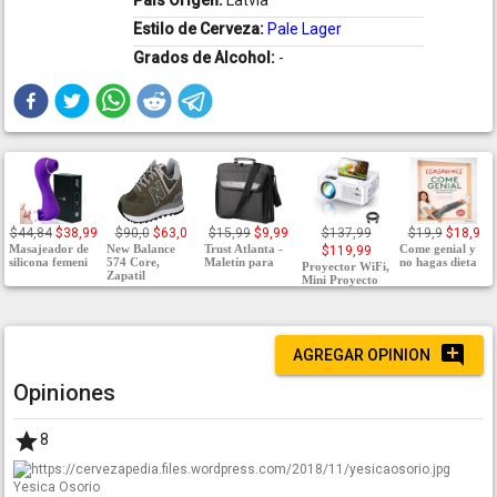
País Origen:
Latvia
Estilo de Cerveza:
Pale Lager
Grados de Alcohol:
-
$44,84
$38,99
$90,0
$63,0
$15,99
$9,99
$137,99
$19,9
$18,9
Masajeador de
New Balance
Trust Atlanta -
Come genial y
$119,99
silicona femeni
574 Core,
Maletín para
no hagas dieta
Proyector WiFi,
Zapatil
Mini Proyecto
AGREGAR OPINION
Opiniones
8
Yesica Osorio