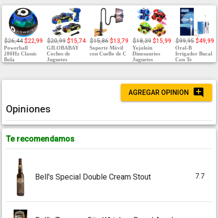
$26,44
$22,99
$20,99
$15,74
$15,86
$13,79
$18,39
$15,99
$99,95
$49,99
Powerball
GILOBABAY
Soporte Móvil
Yojoloin
Oral-B
280Hz Classic
Coches de
con Cuello de C
Dinosaurios
Irrigador Bucal
Bola
Juguetes
Juguetes
Con Te
AGREGAR OPINION
Opiniones
Te recomendamos
7.7
Bell's Special Double Cream Stout