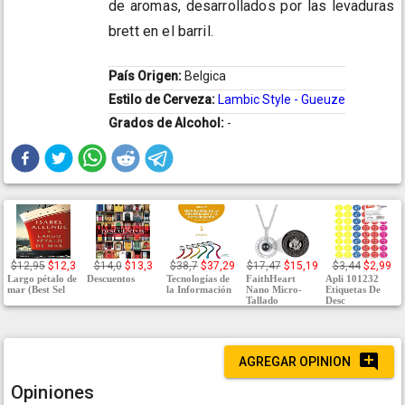
de aromas, desarrollados por las levaduras
brett en el barril.
País Origen:
Belgica
Estilo de Cerveza:
Lambic Style - Gueuze
Grados de Alcohol:
-
$12,95
$12,3
$14,0
$13,3
$38,7
$37,29
$17,47
$15,19
$3,44
$2,99
Largo pétalo de
Descuentos
Tecnologías de
FaithHeart
Apli 101232
mar (Best Sel
la Información
Nano Micro-
Etiquetas De
Tallado
Desc
AGREGAR OPINION
Opiniones