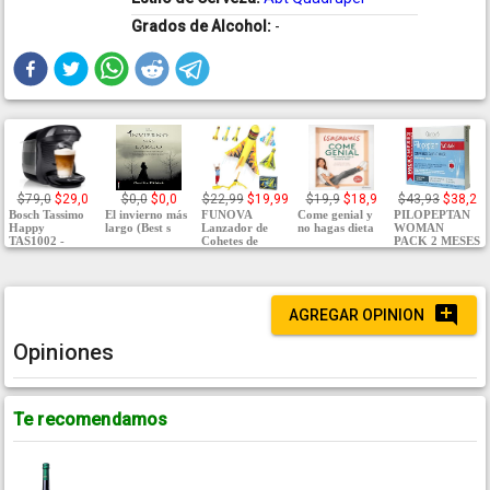
Grados de Alcohol:
-
$79,0
$29,0
$0,0
$0,0
$22,99
$19,99
$19,9
$18,9
$43,93
$38,2
Bosch Tassimo
El invierno más
FUNOVA
Come genial y
PILOPEPTAN
Happy
largo (Best s
Lanzador de
no hagas dieta
WOMAN
TAS1002 -
Cohetes de
PACK 2 MESES
AGREGAR OPINION
Opiniones
Te recomendamos