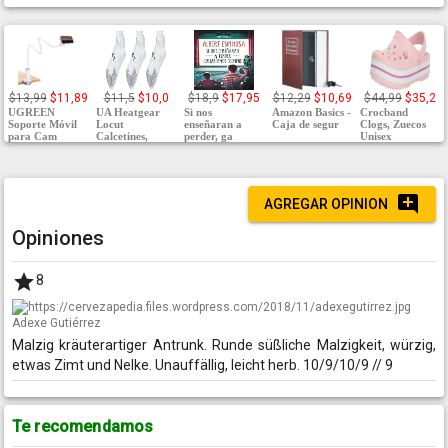
$13,99
$11,89
$11,5
$10,0
$18,9
$17,95
$12,29
$10,69
$44,99
$35,2
UGREEN
UA Heatgear
Si nos
Amazon Basics -
Crocband
Soporte Móvil
Locut
enseñaran a
Caja de segur
Clogs, Zuecos
para Cam
Calcetines,
perder, ga
Unisex
AGREGAR OPINION
Opiniones
8
Adexe Gutiérrez
Malzig kräuterartiger Antrunk. Runde süßliche Malzigkeit, würzig,
etwas Zimt und Nelke. Unauffällig, leicht herb. 10/9/10/9 // 9
Te recomendamos