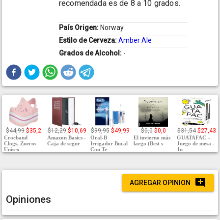
recomendada es de 8 a 10 grados.
País Origen:
Norway
Estilo de Cerveza:
Amber Ale
Grados de Alcohol:
-
$44,99
$35,2
$12,29
$10,69
$99,95
$49,99
$0,0
$0,0
$31,54
$27,43
Crocband
Amazon Basics -
Oral-B
El invierno más
GUATAFAC –
Clogs, Zuecos
Caja de segur
Irrigador Bucal
largo (Best s
Juego de mesa -
Unisex
Con Te
Ju
AGREGAR OPINION
Opiniones