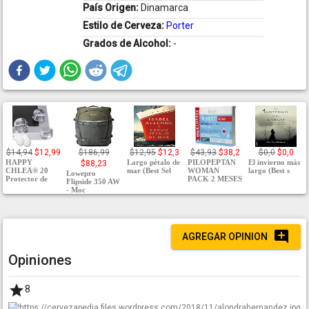
País Origen:
Dinamarca
Estilo de Cerveza:
Porter
Grados de Alcohol:
-
$14,94
$12,99
$186,99
$12,95
$12,3
$43,93
$38,2
$0,0
$0,0
HAPPY
Largo pétalo de
PILOPEPTAN
El invierno más
$88,23
CHLEA® 20
mar (Best Sel
WOMAN
largo (Best s
Lowepro
Protector de
PACK 2 MESES
Flipside 350 AW
- Moc
AGREGAR OPINION
Opiniones
8