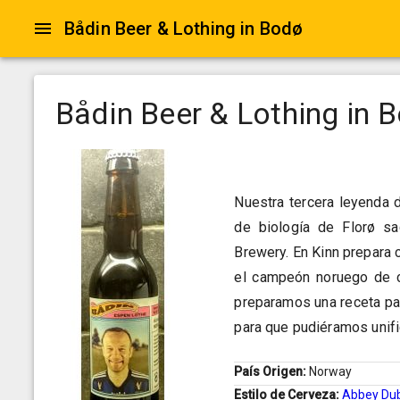
Bådin Beer & Lothing in Bodø
Bådin Beer & Lothing in 
Nuestra tercera leyenda 
de biología de Florø sa
Brewery. En Kinn prepara
el campeón noruego de ce
preparamos una receta pa
para que pudiéramos unif
País Origen:
Norway
Estilo de Cerveza:
Abbey Du