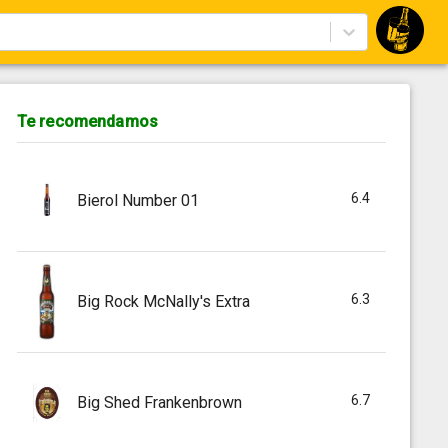
Te recomendamos
6.4
Bierol Number 01
6.3
Big Rock McNally's Extra
6.7
Big Shed Frankenbrown