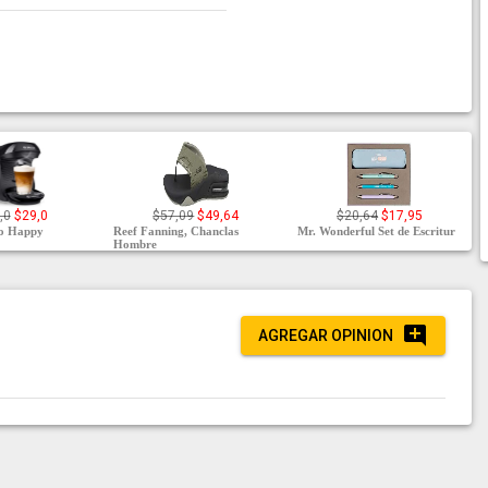
,0
$29,0
$57,09
$49,64
$20,64
$17,95
mo Happy
Reef Fanning, Chanclas
Mr. Wonderful Set de Escritur
Hombre
AGREGAR OPINION