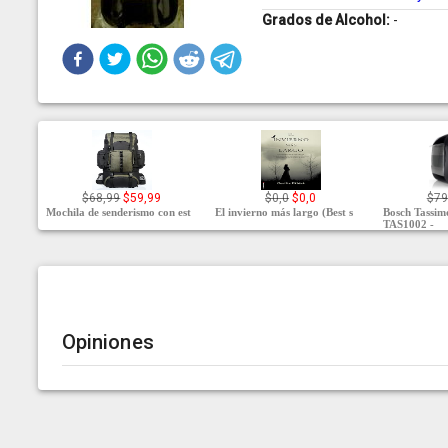
Grados de Alcohol:
-
$68,99
$59,99
$0,0
$0,0
$79
Mochila de senderismo con est
El invierno más largo (Best s
Bosch Tassi
TAS1002 -
Opiniones