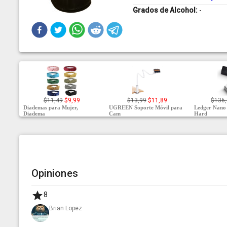
Grados de Alcohol:
-
$11,49
$9,99
$13,99
$11,89
$136
Diademas para Mujer,
UGREEN Soporte Móvil para
Ledger Nano
Diadema
Cam
Hard
Opiniones
8
Brian Lopez