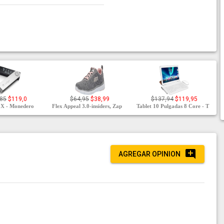
,85
$119,0
$64,95
$38,99
$137,94
$119,95
 X - Monedero
Flex Appeal 3.0-insiders, Zap
Tablet 10 Pulgadas 8 Core - T
AGREGAR OPINION