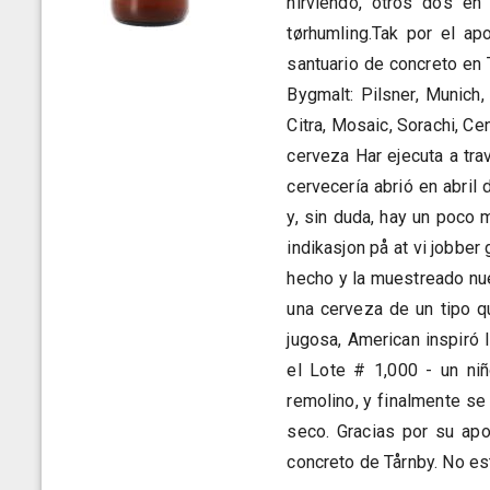
hirviendo, otros dos en
tørhumling.Tak por el a
santuario de concreto en 
Bygmalt: Pilsner, Munich,
Citra, Mosaic, Sorachi, Ce
cerveza Har ejecuta a tr
cervecería abrió en abri
y, sin duda, hay un poco
indikasjon på at vi jobbe
hecho y la muestreado nu
una cerveza de un tipo 
jugosa, American inspiró 
el Lote # 1,000 - un niñ
remolino, y finalmente se
seco. Gracias por su ap
concreto de Tårnby. No est