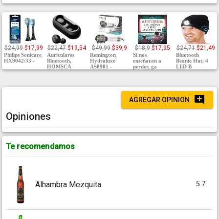
$24,99
$17,99
$22,47
$19,54
$49,99
$39,9
$18,9
$17,95
$24,71
$21,49
Philips Sonicare
Auriculares
Remington
Si nos
Bluetooth
HX9042/33 -
Bluetooth,
Hydraluxe
enseñaran a
Beanie Hat, 4
HOMSCA
AS8901 -
perder, ga
LED B
AGREGAR OPINION
Opiniones
Te recomendamos
5.7
Alhambra Mezquita