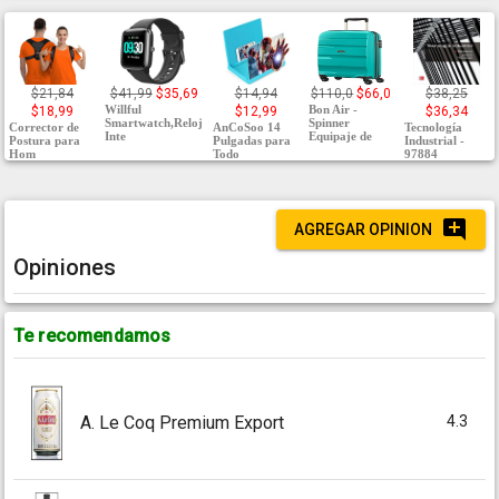
$21,84
$41,99
$35,69
$14,94
$110,0
$66,0
$38,25
Willful
Bon Air -
$18,99
$12,99
$36,34
Smartwatch,Reloj
Spinner
Corrector de
AnCoSoo 14
Tecnología
Inte
Equipaje de
Postura para
Pulgadas para
Industrial -
Hom
Todo
97884
AGREGAR OPINION
Opiniones
Te recomendamos
4.3
A. Le Coq Premium Export