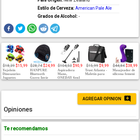
País Origen:
New Zealand
Estilo de Cerveza:
American Pale Ale
Grados de Alcohol:
-
$18,39
$15,99
$28,74
$24,99
$104,53
$90,9
$15,99
$9,99
$44,84
$38,99
Yojoloin
HANPURE
Aspiradora
Trust Atlanta -
Masajeador de
Dinosaurios
Bluetooth
Mano,
Maletín para
silicona femeni
Juguetes
Gorro Invie
ONEDAY 6en1
AGREGAR OPINION
Opiniones
Te recomendamos