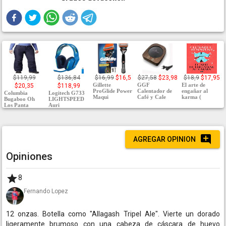
$119,99
$136,84
$16,99
$16,5
$27,58
$23,98
$18,9
$17,95
Gillette
GGF
El arte de
$20,35
$118,99
ProGlide Power
Calentador de
engañar al
Columbia
Logitech G733
Maqui
Café y Cale
karma (
Bugaboo Oh
LIGHTSPEED
Los Panta
Auri
AGREGAR OPINION
Opiniones
8
Fernando Lopez
12 onzas. Botella como "Allagash Tripel Ale". Vierte un dorado
ligeramente brumoso con una cabeza de cáscara de huevo