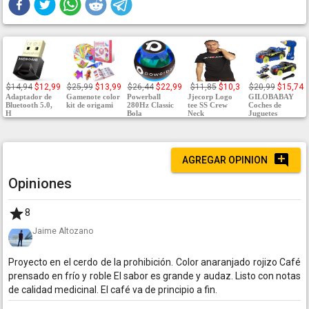
$14,94
$12,99
$25,99
$13,99
$26,44
$22,99
$11,85
$10,3
$20,99
$15,74
Adaptador de
Gamenote color
Powerball
Jjecorp Logo
GILOBABAY
Bluetooth 5.0,
kit de origami
280Hz Classic
tee SS Crew
Coches de
H
Bola
Neck
Juguetes
AGREGAR OPINION
Opiniones
8
Jaime Altozano
Proyecto en el cerdo de la prohibición. Color anaranjado rojizo Café
prensado en frío y roble El sabor es grande y audaz. Listo con notas
de calidad medicinal. El café va de principio a fin.