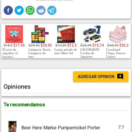
$18,9
$17,95
$39,95
$29,95
$12,95
$12,3
$20,99
$15,74
$44,99
$35,2
El arte de
Lámpara Tetris
Largo pétalo de
GILOBABAY
Crocband
engañar al
Lámpara de
mar (Best Sel
Coches de
Clogs, Zuecos
karma (
mes
Juguetes
Unisex
AGREGAR OPINION
Opiniones
Te recomendamos
7.7
Beer Here Mørke Pumpernickel Porter