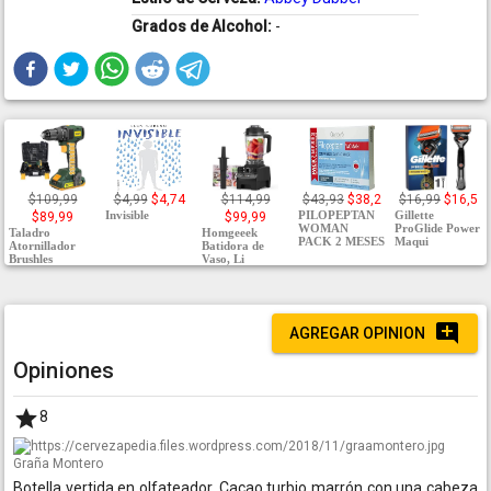
Grados de Alcohol:
-
$109,99
$4,99
$4,74
$114,99
$43,93
$38,2
$16,99
$16,5
Invisible
PILOPEPTAN
Gillette
$89,99
$99,99
WOMAN
ProGlide Power
Taladro
Homgeeek
PACK 2 MESES
Maqui
Atornillador
Batidora de
Brushles
Vaso, Li
AGREGAR OPINION
Opiniones
8
Graña Montero
Botella vertida en olfateador. Cacao turbio marrón con una cabeza