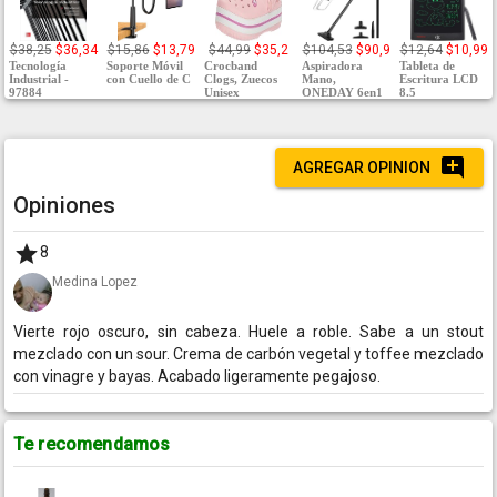
$38,25
$36,34
$15,86
$13,79
$44,99
$35,2
$104,53
$90,9
$12,64
$10,99
Tecnología
Soporte Móvil
Crocband
Aspiradora
Tableta de
Industrial -
con Cuello de C
Clogs, Zuecos
Mano,
Escritura LCD
97884
Unisex
ONEDAY 6en1
8.5
AGREGAR OPINION
Opiniones
8
Medina Lopez
Vierte rojo oscuro, sin cabeza. Huele a roble. Sabe a un stout
mezclado con un sour. Crema de carbón vegetal y toffee mezclado
con vinagre y bayas. Acabado ligeramente pegajoso.
Te recomendamos