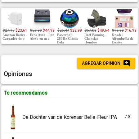
$27,15
$23,61
$59,99
$44,99
$26,44
$22,99
$57,09
$49,64
$19,99
$16,99
Amazon Basics -
Echo Auto - Pon
Powerball
Reef Fanning,
Knodel
Cargador de p
Alexa en tu c
280Hz Classic
Chanclas
Alfombrilla de
Bola
Hombre
Escrito
AGREGAR OPINION
Opiniones
Te recomendamos
7.3
De Dochter van de Korenaar Belle-Fleur IPA