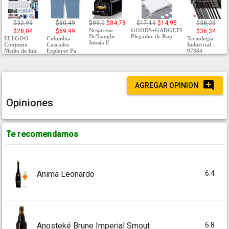
$32,99
$80,49
$99,0
$84,78
$17,19
$14,95
$38,25
Nespresso
GOODS+GADGETS
$28,04
$69,99
$36,34
De'Longhi
Plegador de Rop
ELEGOO
Columbia
Tecnología
Inissia E
Conjunto
Cascades
Industrial -
Medio de Inic
Explorer Pa
97884
AGREGAR OPINION
Opiniones
Te recomendamos
6.4
Anima Leonardo
6.8
Anosteké Brune Imperial Smout