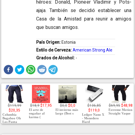
héroes: Donald, Pioneer Vladimir y Pots-
ajaja. También se decidió establecer una
Casa de la Amistad para reunir a amigos
que buscan amigos.
País Origen:
Estonia
Estilo de Cerveza:
American Strong Ale
Grados de Alcohol:
-
$119,99
$18,9
$17,95
$0,0
$0,0
$136,85
$69,95
$48,98
El arte de
El invierno más
Extreme Motion
$20,35
$119,0
engañar al
largo (Best s
Straight Vaque
Columbia
Ledger Nano X
karma (
Bugaboo Oh
- Monedero
Los Panta
Hard