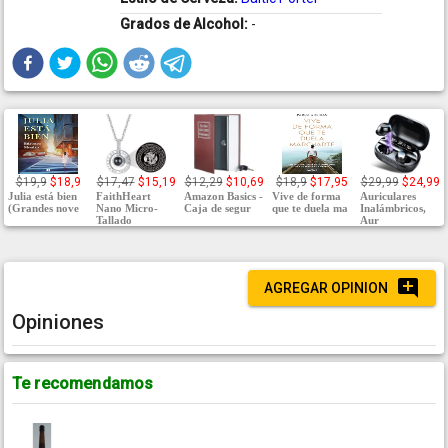
Grados de Alcohol:
-
$19,9
$18,9
$17,47
$15,19
$12,29
$10,69
$18,9
$17,95
$29,99
$24,99
Julia está bien
FaithHeart
Amazon Basics -
Vive de forma
Auriculares
(Grandes nove
Nano Micro-
Caja de segur
que te duela ma
Inalámbricos,
Tallado
Aur
AGREGAR OPINION
Opiniones
Te recomendamos