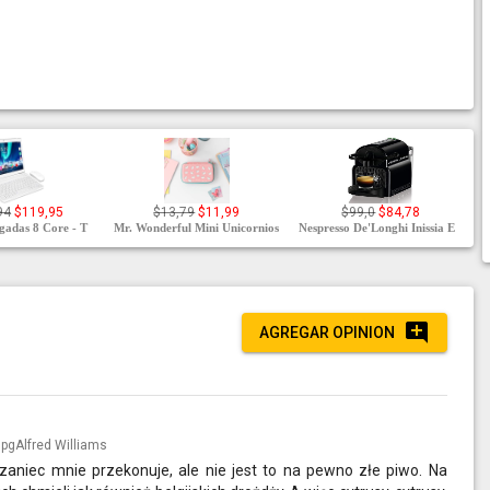
94
$119,95
$13,79
$11,99
$99,0
$84,78
lgadas 8 Core - T
Mr. Wonderful Mini Unicornios
Nespresso De'Longhi Inissia E
AGREGAR OPINION
Alfred Williams
zaniec mnie przekonuje, ale nie jest to na pewno złe piwo. Na