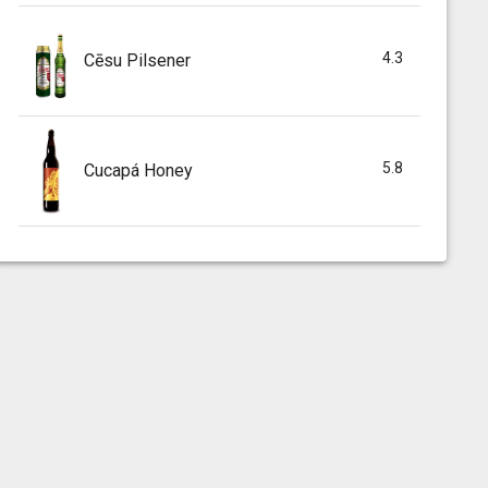
4.3
Cēsu Pilsener
5.8
Cucapá Honey