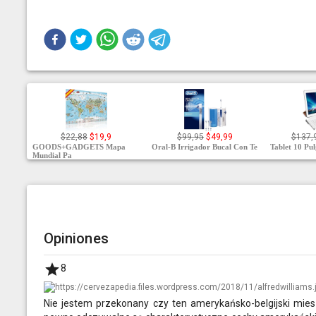
$22,88
$19,9
$99,95
$49,99
$137,
GOODS+GADGETS Mapa
Oral-B Irrigador Bucal Con Te
Tablet 10 Pu
Mundial Pa
Opiniones
8
Nie jestem przekonany czy ten amerykańsko-belgijski mies