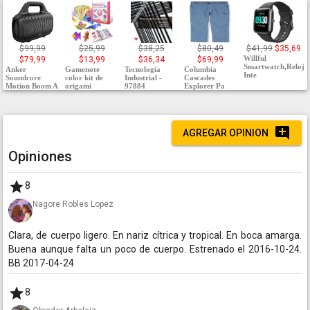
$99,99
$25,99
$38,25
$80,49
$41,99
$35,69
Willful
$79,99
$13,99
$36,34
$69,99
Smartwatch,Reloj
Anker
Gamenote
Tecnología
Columbia
Inte
Soundcore
color kit de
Industrial -
Cascades
Motion Boom A
origami
97884
Explorer Pa
AGREGAR OPINION
Opiniones
8
Nagore Robles Lopez
Clara, de cuerpo ligero. En nariz cítrica y tropical. En boca amarga.
Buena aunque falta un poco de cuerpo. Estrenado el 2016-10-24.
BB 2017-04-24
8